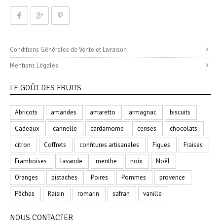
Conditions Générales de Vente et Livraison
Mentions Légales
LE GOÛT DES FRUITS
Abricots
amandes
amaretto
armagnac
biscuits
Cadeaux
cannelle
cardamome
cerises
chocolats
citron
Coffrets
confitures artisanales
Figues
Fraises
Framboises
lavande
menthe
noix
Noël
Oranges
pistaches
Poires
Pommes
provence
Pêches
Raisin
romarin
safran
vanille
NOUS CONTACTER