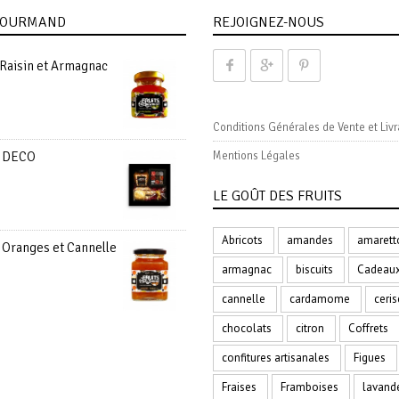
 GOURMAND
REJOIGNEZ-NOUS
Raisin et Armagnac
Conditions Générales de Vente et Livr
 DECO
Mentions Légales
LE GOÛT DES FRUITS
Abricots
amandes
amarett
 Oranges et Cannelle
armagnac
biscuits
Cadeau
cannelle
cardamome
ceris
chocolats
citron
Coffrets
confitures artisanales
Figues
Fraises
Framboises
lavand