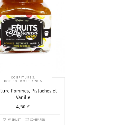
,
CONFITURES
POT GOURMET 120 G
iture Pommes, Pistaches et
Vanille
4,50
€
WISHLIST
COMPARER