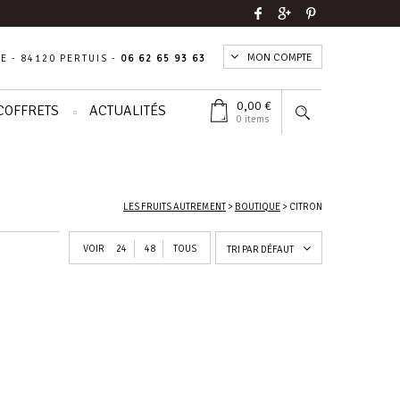
MON COMPTE
E - 84120 PERTUIS -
06 62 65 93 63
0,00
€
COFFRETS
ACTUALITÉS
0 items
LES FRUITS AUTREMENT
>
BOUTIQUE
>
CITRON
VOIR
24
48
TOUS
TRI PAR DÉFAUT