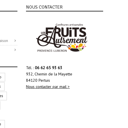
NOUS CONTACTER
aison
Tél. :
06 62 65 93 63
932, Chemin de la Mayette
o
84120 Pertuis
x
Nous contacter par mail >
es
e