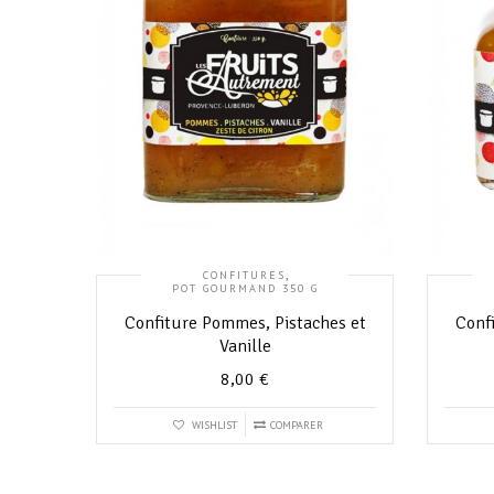
,
CONFITURES
POT GOURMAND 350 G
Confiture Pommes, Pistaches et
Conf
Vanille
8,00
€
WISHLIST
COMPARER