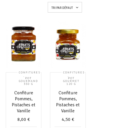
TRI PAR DÉFAUT
CONFITURES
CONFITURES
,
,
POT
POT
GOURMAND
GOURMET
350 G
120 G
Confiture
Confiture
Pommes,
Pommes,
Pistaches et
Pistaches et
Vanille
Vanille
8,00
€
4,50
€