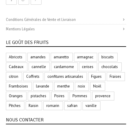
Conditions Générales de Vente et Livraison
Mentions Légales
LE GOÛT DES FRUITS
Abricots
amandes
amaretto
armagnac
biscuits
Cadeaux
cannelle
cardamome
cerises
chocolats
citron
Coffrets
confitures artisanales
Figues
Fraises
Framboises
lavande
menthe
noix
Noël
Oranges
pistaches
Poires
Pommes
provence
Pêches
Raisin
romarin
safran
vanille
NOUS CONTACTER