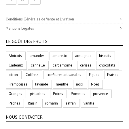
Conditions Générales de Vente et Livraison
Mentions Légales
LE GOÛT DES FRUITS
Abricots
amandes
amaretto
armagnac
biscuits
Cadeaux
cannelle
cardamome
cerises
chocolats
citron
Coffrets
confitures artisanales
Figues
Fraises
Framboises
lavande
menthe
noix
Noël
Oranges
pistaches
Poires
Pommes
provence
Pêches
Raisin
romarin
safran
vanille
NOUS CONTACTER