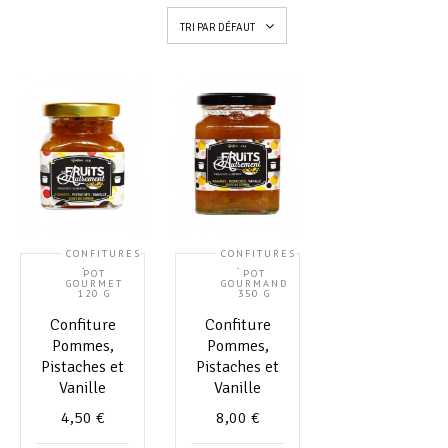
TRI PAR DÉFAUT
CONFITURES
CONFITURES
,
,
POT
POT
GOURMET
GOURMAND
120 G
350 G
Confiture
Confiture
Pommes,
Pommes,
Pistaches et
Pistaches et
Vanille
Vanille
4,50
€
8,00
€