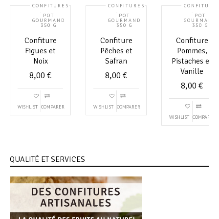
CONFITURES
CONFITURES
CONFITURE
,
,
,
POT
POT
POT
GOURMAND
GOURMAND
GOURMAND
350 G
350 G
350 G
Confiture
Confiture
Confiture
Figues et
Pêches et
Pommes,
Noix
Safran
Pistaches et
Vanille
8,00
€
8,00
€
8,00
€
WISHLIST
COMPARER
WISHLIST
COMPARER
WISHLIST
COMPARER
QUALITÉ ET SERVICES