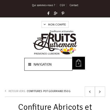
Qui sommes-nous ?
CGV
Contact
MON COMPTE
0
NAVIGATION
RETOUR VERS
CONFITURES
POT GOURMAND 350 G
Confiture Abricots et