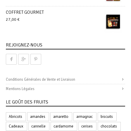
COFFRET GOURMET
27,00
€
REJOIGNEZ-NOUS
Conditions Générales de Vente et Livraison
Mentions Légales
LE GOÛT DES FRUITS
Abricots
amandes
amaretto
armagnac
biscuits
Cadeaux
cannelle
cardamome
cerises
chocolats