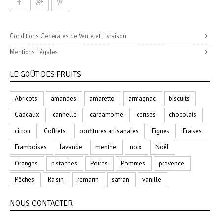
Conditions Générales de Vente et Livraison
Mentions Légales
LE GOÛT DES FRUITS
Abricots
amandes
amaretto
armagnac
biscuits
Cadeaux
cannelle
cardamome
cerises
chocolats
citron
Coffrets
confitures artisanales
Figues
Fraises
Framboises
lavande
menthe
noix
Noël
Oranges
pistaches
Poires
Pommes
provence
Pêches
Raisin
romarin
safran
vanille
NOUS CONTACTER