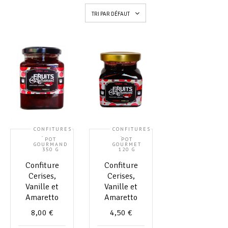
TRI PAR DÉFAUT
CONFITURES
CONFITURES
,
,
POT
POT
GOURMAND
GOURMET
350 G
120 G
Confiture
Confiture
Cerises,
Cerises,
Vanille et
Vanille et
Amaretto
Amaretto
8,00
€
4,50
€