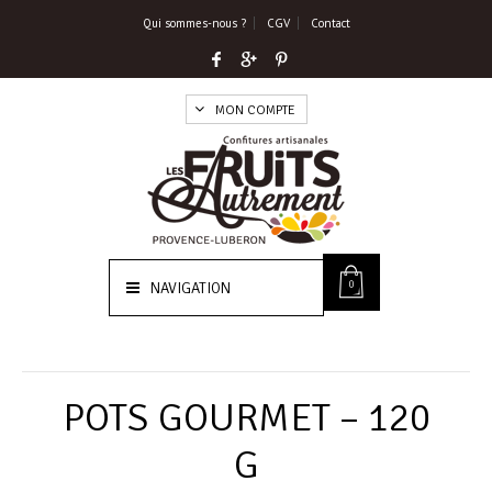
Qui sommes-nous ?
CGV
Contact
MON COMPTE
0
NAVIGATION
POTS GOURMET – 120
G