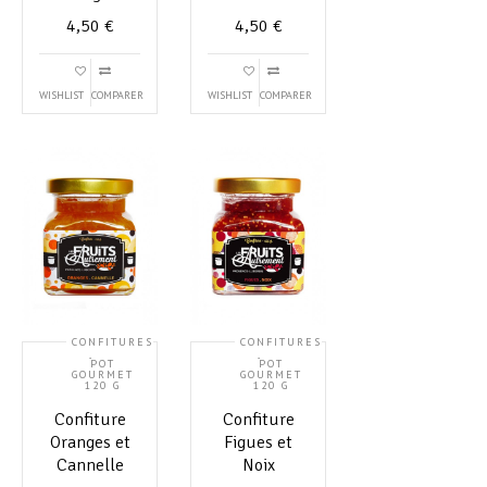
4,50
€
4,50
€
WISHLIST
COMPARER
WISHLIST
COMPARER
CONFITURES
CONFITURES
,
,
POT
POT
GOURMET
GOURMET
120 G
120 G
Confiture
Confiture
Oranges et
Figues et
Cannelle
Noix