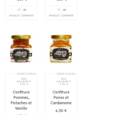
WISHLIST
COMPARER
WISHLIST
COMPARER
CONFITURES
CONFITURES
,
,
POT
POT
GOURMET
GOURMET
120 G
120 G
Confiture
Confiture
Pommes,
Poires et
Pistaches et
Cardamome
Vanille
4,50
€