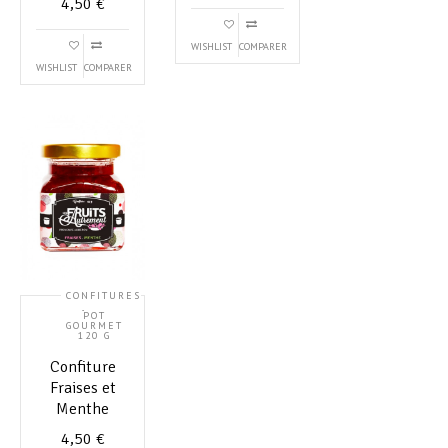
4,50
€
WISHLIST
COMPARER
WISHLIST
COMPARER
CONFITURES
,
POT
GOURMET
120 G
Confiture
Fraises et
Menthe
4,50
€