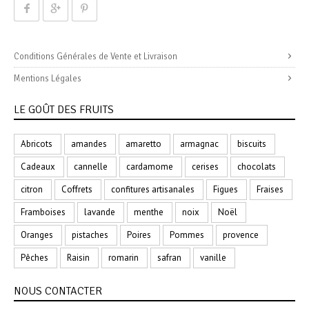
Conditions Générales de Vente et Livraison
Mentions Légales
LE GOÛT DES FRUITS
Abricots
amandes
amaretto
armagnac
biscuits
Cadeaux
cannelle
cardamome
cerises
chocolats
citron
Coffrets
confitures artisanales
Figues
Fraises
Framboises
lavande
menthe
noix
Noël
Oranges
pistaches
Poires
Pommes
provence
Pêches
Raisin
romarin
safran
vanille
NOUS CONTACTER