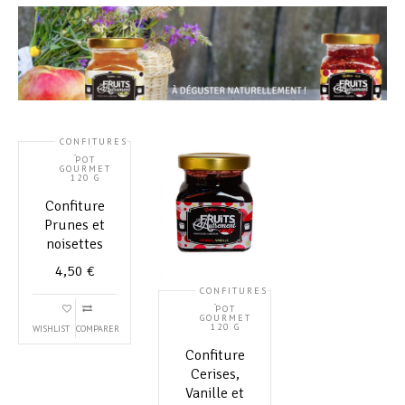
CONFITURES
,
POT
GOURMET
120 G
Confiture
Prunes et
noisettes
4,50
€
CONFITURES
,
POT
GOURMET
120 G
WISHLIST
COMPARER
Confiture
Cerises,
Vanille et