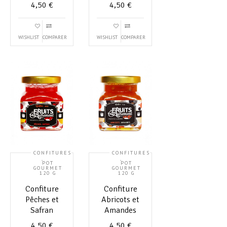
4,50
€
4,50
€
WISHLIST
COMPARER
WISHLIST
COMPARER
CONFITURES
CONFITURES
,
,
POT
POT
GOURMET
GOURMET
120 G
120 G
Confiture
Confiture
Pêches et
Abricots et
Safran
Amandes
4,50
€
4,50
€