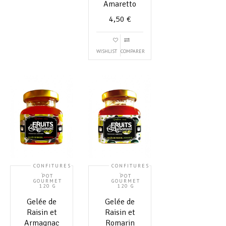
Amaretto
4,50
€
WISHLIST
COMPARER
CONFITURES
CONFITURES
,
,
POT
POT
GOURMET
GOURMET
120 G
120 G
Gelée de
Gelée de
Raisin et
Raisin et
Armagnac
Romarin