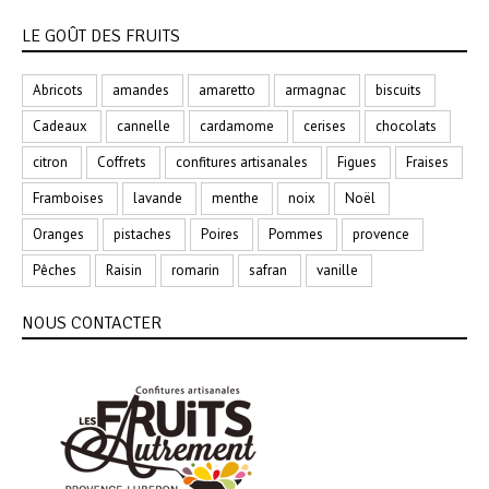
LE GOÛT DES FRUITS
Abricots
amandes
amaretto
armagnac
biscuits
Cadeaux
cannelle
cardamome
cerises
chocolats
citron
Coffrets
confitures artisanales
Figues
Fraises
Framboises
lavande
menthe
noix
Noël
Oranges
pistaches
Poires
Pommes
provence
Pêches
Raisin
romarin
safran
vanille
NOUS CONTACTER