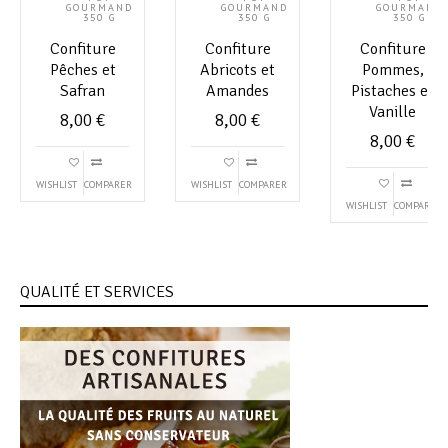
GOURMAND
GOURMAND
GOURMAND
350 G
350 G
350 G
Confiture
Confiture
Confiture
Pêches et
Abricots et
Pommes,
Safran
Amandes
Pistaches et
Vanille
8,00
€
8,00
€
8,00
€
WISHLIST
COMPARER
WISHLIST
COMPARER
WISHLIST
COMPARER
QUALITÉ ET SERVICES