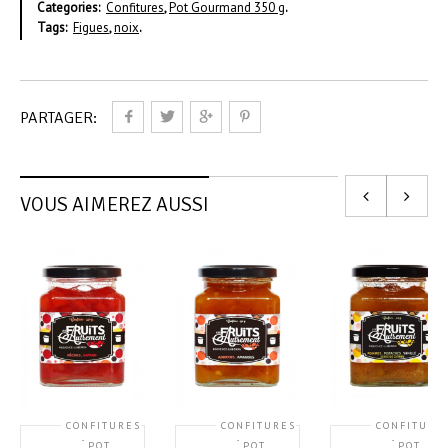
Categories:
Confitures
,
Pot Gourmand 350 g
.
Tags:
Figues
,
noix
.
PARTAGER:
VOUS AIMEREZ AUSSI
CONFITURES
CONFITURES
CONFITURE
,
,
,
POT
POT
POT