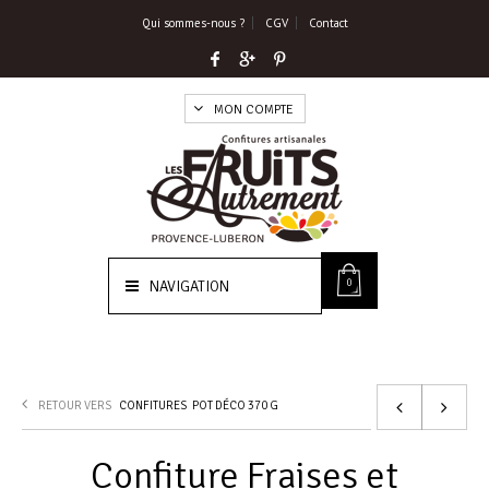
Qui sommes-nous ?
CGV
Contact
MON COMPTE
0
NAVIGATION
RETOUR VERS
CONFITURES
POT DÉCO 370 G
Confiture Fraises et