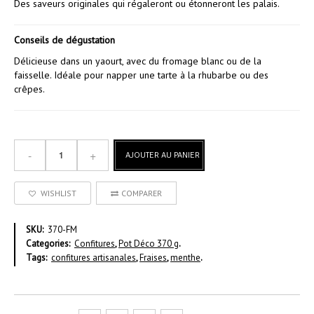
Des saveurs originales qui régaleront ou étonneront les palais.
Conseils de dégustation
Délicieuse dans un yaourt, avec du fromage blanc ou de la
faisselle. Idéale pour napper une tarte à la rhubarbe ou des
crêpes.
AJOUTER AU PANIER
WISHLIST
COMPARER
SKU:
370-FM
Categories:
Confitures
,
Pot Déco 370 g
.
Tags:
confitures artisanales
,
Fraises
,
menthe
.