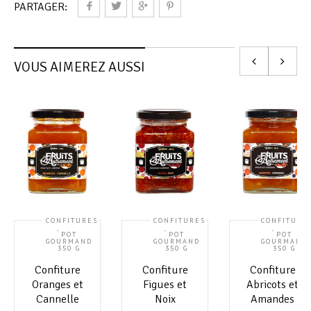
PARTAGER:
VOUS AIMEREZ AUSSI
CONFITURES
CONFITURES
CONFITURE
,
,
,
POT
POT
POT
GOURMAND
GOURMAND
GOURMAND
350 G
350 G
350 G
Confiture
Confiture
Confiture
Oranges et
Figues et
Abricots et
Cannelle
Noix
Amandes