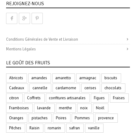
REJOIGNEZ-NOUS
Conditions Générales de Vente et Livraison
Mentions Légales
LE GOÛT DES FRUITS
Abricots
amandes
amaretto
armagnac
biscuits
Cadeaux
cannelle
cardamome
cerises
chocolats
citron
Coffrets
confitures artisanales
Figues
Fraises
Framboises
lavande
menthe
noix
Noël
Oranges
pistaches
Poires
Pommes
provence
Pêches
Raisin
romarin
safran
vanille