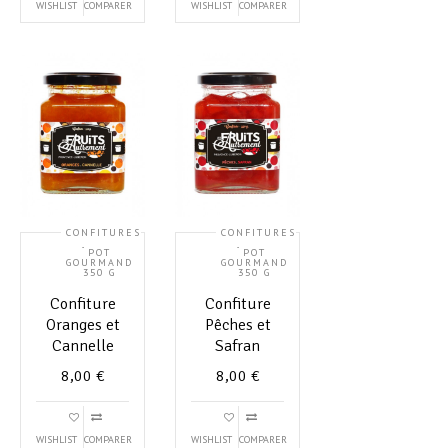
WISHLIST
COMPARER
WISHLIST
COMPARER
CONFITURES
CONFITURES
,
,
POT
POT
GOURMAND
GOURMAND
350 G
350 G
Confiture
Confiture
Oranges et
Pêches et
Cannelle
Safran
8,00
€
8,00
€
WISHLIST
COMPARER
WISHLIST
COMPARER