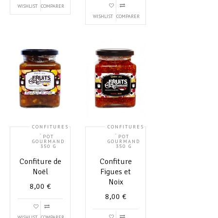
WISHLIST
COMPARER
WISHLIST
COMPARER
CONFITURES
CONFITURES
,
,
POT
POT
GOURMAND
GOURMAND
350 G
350 G
Confiture de
Confiture
Noël
Figues et
Noix
8,00
€
8,00
€
WISHLIST
COMPARER