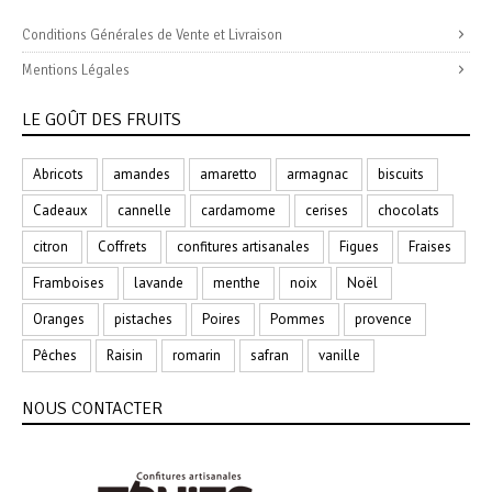
Conditions Générales de Vente et Livraison
Mentions Légales
LE GOÛT DES FRUITS
Abricots
amandes
amaretto
armagnac
biscuits
Cadeaux
cannelle
cardamome
cerises
chocolats
citron
Coffrets
confitures artisanales
Figues
Fraises
Framboises
lavande
menthe
noix
Noël
Oranges
pistaches
Poires
Pommes
provence
Pêches
Raisin
romarin
safran
vanille
NOUS CONTACTER