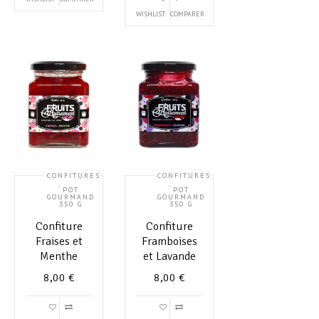
WISHLIST
COMPARER
CONFITURES
CONFITURES
,
,
POT
POT
GOURMAND
GOURMAND
350 G
350 G
Confiture
Confiture
Fraises et
Framboises
Menthe
et Lavande
8,00
€
8,00
€