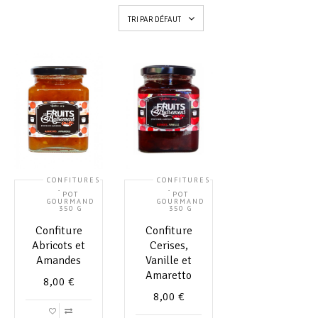
TRI PAR DÉFAUT
CONFITURES
CONFITURES
,
,
POT
POT
GOURMAND
GOURMAND
350 G
350 G
Confiture
Confiture
Abricots et
Cerises,
Amandes
Vanille et
Amaretto
8,00
€
8,00
€