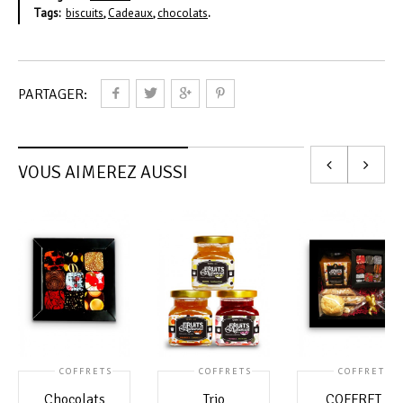
Tags:
biscuits
,
Cadeaux
,
chocolats
.
PARTAGER:
VOUS AIMEREZ AUSSI
COFFRETS
COFFRETS
COFFRETS
Chocolats
Trio
COFFRET