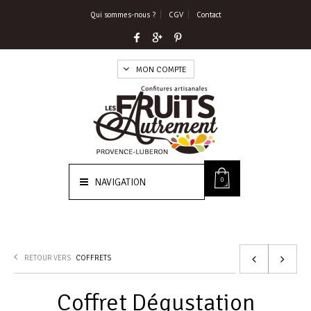
Qui sommes-nous ?
CGV
Contact
MON COMPTE
0
NAVIGATION
RETOUR VERS
COFFRETS
Coffret Dégustation