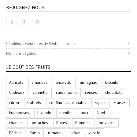
REJOIGNEZ-NOUS
Conditions Générales de Vente et Livraison
Mentions Légales
LE GOÛT DES FRUITS
Abricots
amandes
amaretto
armagnac
biscuits
Cadeaux
cannelle
cardamome
cerises
chocolats
citron
Coffrets
confitures artisanales
Figues
Fraises
Framboises
lavande
menthe
noix
Noël
Oranges
pistaches
Poires
Pommes
provence
Pêches
Raisin
romarin
safran
vanille