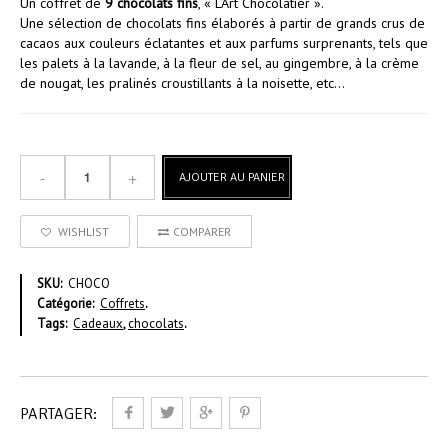
Un coffret de
9 chocolats fins
, « L’Art Chocolatier ».
Une sélection de chocolats fins élaborés à partir de grands crus de
cacaos aux couleurs éclatantes et aux parfums surprenants, tels que
les palets à la lavande, à la fleur de sel, au gingembre, à la crème
de nougat, les pralinés croustillants à la noisette, etc…
AJOUTER AU PANIER
WISHLIST
COMPARER
SKU:
CHOCO
Catégorie:
Coffrets
.
Tags:
Cadeaux
,
chocolats
.
PARTAGER: