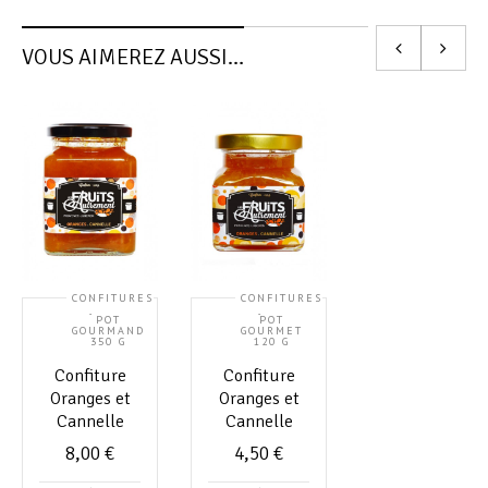
VOUS AIMEREZ AUSSI…
CONFITURES
CONFITURES
,
,
POT
POT
GOURMAND
GOURMET
350 G
120 G
Confiture
Confiture
Oranges et
Oranges et
Cannelle
Cannelle
8,00
€
4,50
€