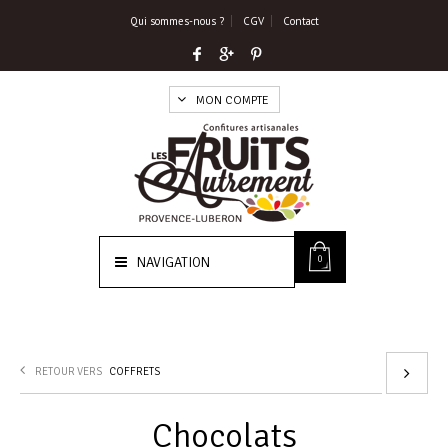
Qui sommes-nous ?
CGV
Contact
MON COMPTE
0
NAVIGATION
RETOUR VERS
COFFRETS
Chocolats