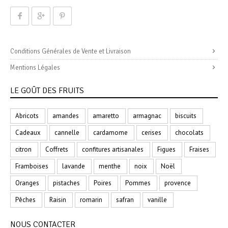
Conditions Générales de Vente et Livraison
Mentions Légales
LE GOÛT DES FRUITS
Abricots
amandes
amaretto
armagnac
biscuits
Cadeaux
cannelle
cardamome
cerises
chocolats
citron
Coffrets
confitures artisanales
Figues
Fraises
Framboises
lavande
menthe
noix
Noël
Oranges
pistaches
Poires
Pommes
provence
Pêches
Raisin
romarin
safran
vanille
NOUS CONTACTER