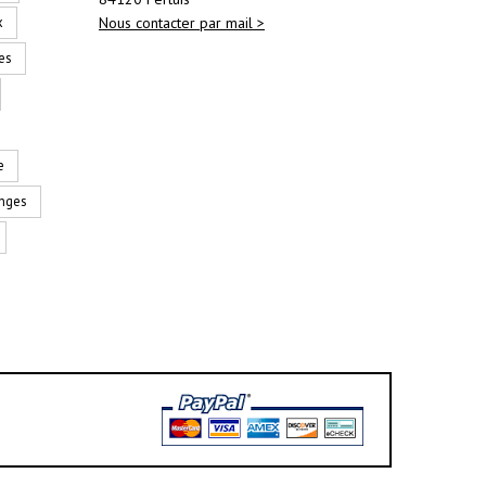
x
Nous contacter par mail >
es
e
nges