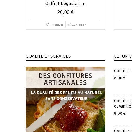
Coffret Dégustation
20,00
€
WISHLIST
COMPARER
QUALITÉ ET SERVICES
LE TOP
Confiture
8,00
€
Confitur
et Vanille
8,00
€
Confiture