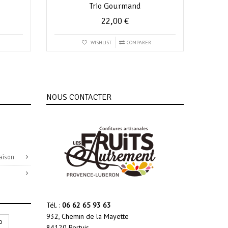
Trio Gourmand
22,00
€
WISHLIST
COMPARER
NOUS CONTACTER
aison
Tél. :
06 62 65 93 63
932, Chemin de la Mayette
o
84120 Pertuis