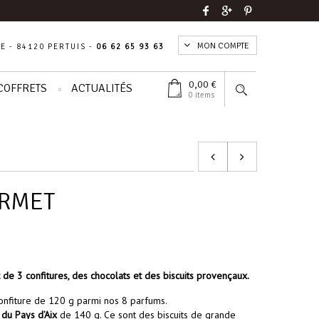
MON COMPTE
E - 84120 PERTUIS -
06 62 65 93 63
0,00
€
COFFRETS
ACTUALITÉS
0 items
URMET
de 3 confitures, des chocolats et des biscuits provençaux.
onfiture de 120 g parmi nos 8 parfums.
 du Pays d’Aix
de 140 g. Ce sont des biscuits de grande