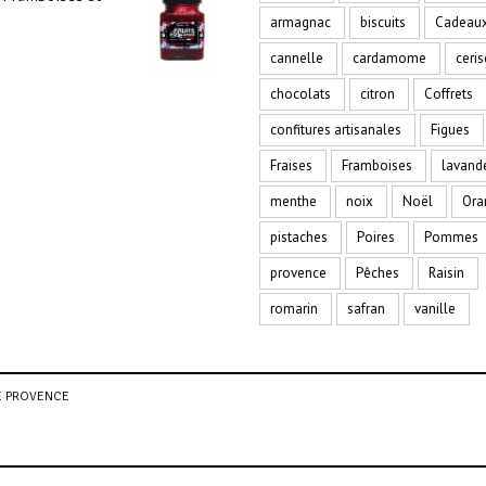
armagnac
biscuits
Cadeau
cannelle
cardamome
ceris
chocolats
citron
Coffrets
confitures artisanales
Figues
Fraises
Framboises
lavand
menthe
noix
Noël
Ora
pistaches
Poires
Pommes
provence
Pêches
Raisin
romarin
safran
vanille
DE PROVENCE