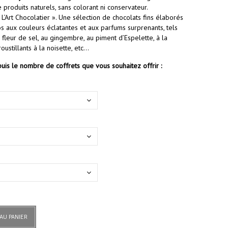
de produits naturels, sans colorant ni conservateur.
« L’Art Chocolatier ». Une sélection de chocolats fins élaborés
os aux couleurs éclatantes et aux parfums surprenants, tels
a fleur de sel, au gingembre, au piment d’Espelette, à la
oustillants à la noisette, etc…
puis le nombre de coffrets que vous souhaitez offrir :
AU PANIER