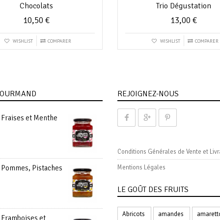
Chocolats
Trio Dégustation
10,50
€
13,00
€
WISHLIST
COMPARER
WISHLIST
COMPARER
 GOURMAND
REJOIGNEZ-NOUS
 Fraises et Menthe
Conditions Générales de Vente et Livr
e Pommes, Pistaches
Mentions Légales
LE GOÛT DES FRUITS
Abricots
amandes
amarett
 Framboises et