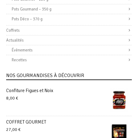
Pots Gourmand – 350 g
Pots Déco – 370 g
Coffrets
Actualités
Évènements
Recettes
NOS GOURMANDISES À DÉCOUVRIR
Confiture Figues et Noix
8,00
€
COFFRET GOURMET
27,00
€