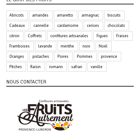
Abricots
amandes
amaretto
armagnac
biscuits
Cadeaux
cannelle
cardamome
cerises
chocolats
citron
Coffrets
confitures artisanales
Figues
Fraises
Framboises
lavande
menthe
noix
Noël
Oranges
pistaches
Poires
Pommes
provence
Pêches
Raisin
romarin
safran
vanille
NOUS CONTACTER