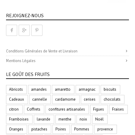
REJOIGNEZ-NOUS
Conditions Générales de Vente et Livraison
Mentions Légales
LE GOÛT DES FRUITS
Abricots
amandes
amaretto
armagnac
biscuits
Cadeaux
cannelle
cardamome
cerises
chocolats
citron
Coffrets
confitures artisanales
Figues
Fraises
Framboises
lavande
menthe
noix
Noël
Oranges
pistaches
Poires
Pommes
provence