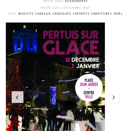
POSTÉ DANS
ÉVÈNEMENTS
POSTÉ SUR
1 DÉCEMBRE 2015
TAGS:
BISCUITS
,
CADEAUX
,
CHOCOLATS
,
COFFRETS
,
CONFITURES
,
NOËL