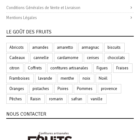
Conditions Générales de Vente et Livraison
Mentions Légales
LE GOÛT DES FRUITS
Abricots
amandes
amaretto
armagnac
biscuits
Cadeaux
cannelle
cardamome
cerises
chocolats
citron
Coffrets
confitures artisanales
Figues
Fraises
Framboises
lavande
menthe
noix
Noël
Oranges
pistaches
Poires
Pommes
provence
Pêches
Raisin
romarin
safran
vanille
NOUS CONTACTER