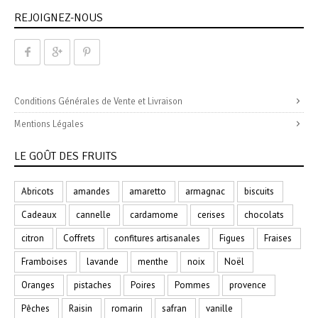
REJOIGNEZ-NOUS
Conditions Générales de Vente et Livraison
Mentions Légales
LE GOÛT DES FRUITS
Abricots
amandes
amaretto
armagnac
biscuits
Cadeaux
cannelle
cardamome
cerises
chocolats
citron
Coffrets
confitures artisanales
Figues
Fraises
Framboises
lavande
menthe
noix
Noël
Oranges
pistaches
Poires
Pommes
provence
Pêches
Raisin
romarin
safran
vanille