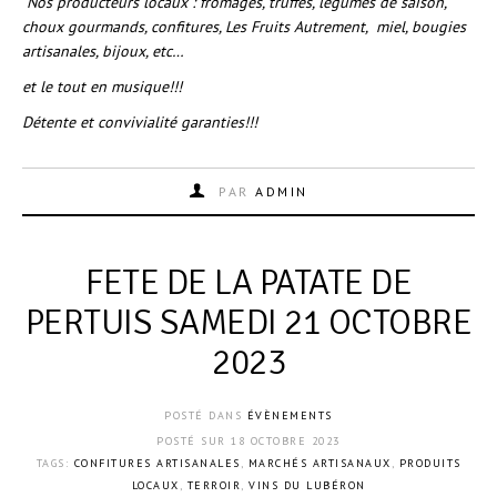
Nos producteurs locaux : fromages, truffes, légumes de saison,
choux gourmands, confitures, Les Fruits Autrement, miel, bougies
artisanales, bijoux, etc…
et le tout en musique!!!
Détente et convivialité garanties!!!
PAR
ADMIN
FETE DE LA PATATE DE
PERTUIS SAMEDI 21 OCTOBRE
2023
POSTÉ DANS
ÉVÈNEMENTS
POSTÉ SUR
18 OCTOBRE 2023
TAGS:
CONFITURES ARTISANALES
,
MARCHÉS ARTISANAUX
,
PRODUITS
LOCAUX
,
TERROIR
,
VINS DU LUBÉRON