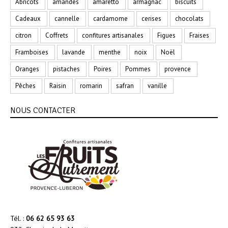
Abricots
amandes
amaretto
armagnac
biscuits
Cadeaux
cannelle
cardamome
cerises
chocolats
citron
Coffrets
confitures artisanales
Figues
Fraises
Framboises
lavande
menthe
noix
Noël
Oranges
pistaches
Poires
Pommes
provence
Pêches
Raisin
romarin
safran
vanille
NOUS CONTACTER
Tél. :
06 62 65 93 63