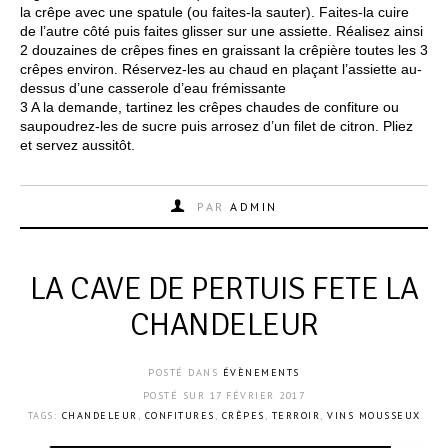
la crêpe avec une spatule (ou faites-la sauter). Faites-la cuire
de l’autre côté puis faites glisser sur une assiette. Réalisez ainsi
2 douzaines de crêpes fines en graissant la crêpière toutes les 3
crêpes environ. Réservez-les au chaud en plaçant l’assiette au-
dessus d’une casserole d’eau frémissante
3 A la demande, tartinez les crêpes chaudes de confiture ou
saupoudrez-les de sucre puis arrosez d’un filet de citron. Pliez
et servez aussitôt.
PAR
ADMIN
LA CAVE DE PERTUIS FETE LA
CHANDELEUR
POSTÉ DANS
ÉVÈNEMENTS
POSTÉ SUR
17 FÉVRIER 2017
TAGS:
CHANDELEUR
,
CONFITURES
,
CRÊPES
,
TERROIR
,
VINS MOUSSEUX