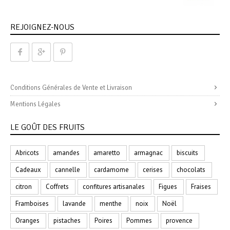
REJOIGNEZ-NOUS
Conditions Générales de Vente et Livraison
Mentions Légales
LE GOÛT DES FRUITS
Abricots
amandes
amaretto
armagnac
biscuits
Cadeaux
cannelle
cardamome
cerises
chocolats
citron
Coffrets
confitures artisanales
Figues
Fraises
Framboises
lavande
menthe
noix
Noël
Oranges
pistaches
Poires
Pommes
provence