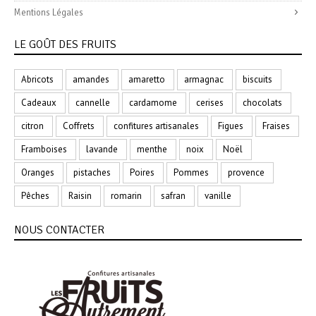
Mentions Légales
LE GOÛT DES FRUITS
Abricots
amandes
amaretto
armagnac
biscuits
Cadeaux
cannelle
cardamome
cerises
chocolats
citron
Coffrets
confitures artisanales
Figues
Fraises
Framboises
lavande
menthe
noix
Noël
Oranges
pistaches
Poires
Pommes
provence
Pêches
Raisin
romarin
safran
vanille
NOUS CONTACTER