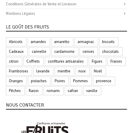
Conditions Générales de Vente et Livraison
Mentions Légales
LE GOÛT DES FRUITS
Abricots
amandes
amaretto
armagnac
biscuits
Cadeaux
cannelle
cardamome
cerises
chocolats
citron
Coffrets
confitures artisanales
Figues
Fraises
Framboises
lavande
menthe
noix
Noël
Oranges
pistaches
Poires
Pommes
provence
Pêches
Raisin
romarin
safran
vanille
NOUS CONTACTER