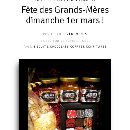
Fête des Grands-Mères
dimanche 1er mars !
POSTÉ DANS
ÉVÈNEMENTS
POSTÉ SUR
25 FÉVRIER 2015
TAGS:
BISCUITS
,
CHOCOLATS
,
COFFRET
,
CONFITURES