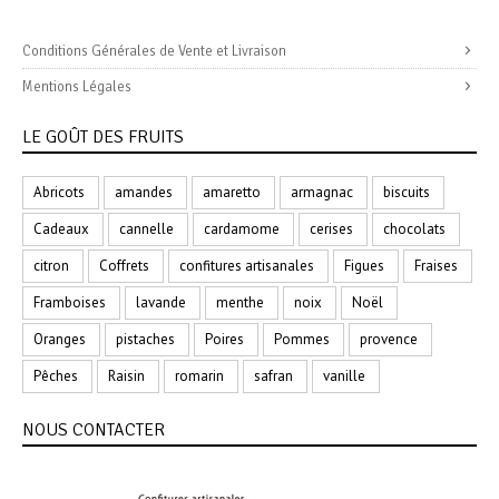
Conditions Générales de Vente et Livraison
Mentions Légales
LE GOÛT DES FRUITS
Abricots
amandes
amaretto
armagnac
biscuits
Cadeaux
cannelle
cardamome
cerises
chocolats
citron
Coffrets
confitures artisanales
Figues
Fraises
Framboises
lavande
menthe
noix
Noël
Oranges
pistaches
Poires
Pommes
provence
Pêches
Raisin
romarin
safran
vanille
NOUS CONTACTER