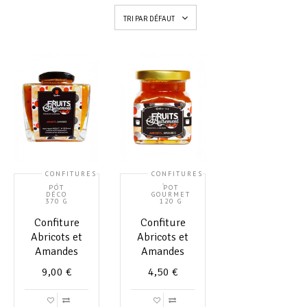
TRI PAR DÉFAUT
CONFITURES
CONFITURES
,
,
POT
POT
DÉCO
GOURMET
370 G
120 G
Confiture
Confiture
Abricots et
Abricots et
Amandes
Amandes
9,00
€
4,50
€