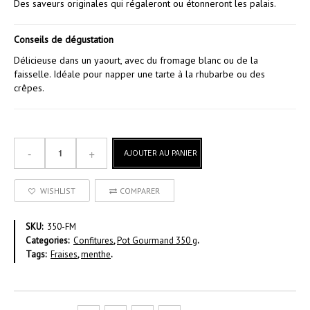
Des saveurs originales qui régaleront ou étonneront les palais.
Conseils de dégustation
Délicieuse dans un yaourt, avec du fromage blanc ou de la
faisselle. Idéale pour napper une tarte à la rhubarbe ou des
crêpes.
AJOUTER AU PANIER
WISHLIST
COMPARER
SKU:
350-FM
Categories:
Confitures
,
Pot Gourmand 350 g
.
Tags:
Fraises
,
menthe
.