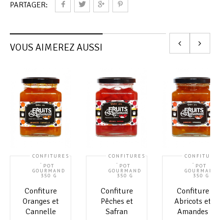
PARTAGER:
VOUS AIMEREZ AUSSI
CONFITURES
CONFITURES
CONFITURE
,
,
,
POT
POT
POT
GOURMAND
GOURMAND
GOURMAND
350 G
350 G
350 G
Confiture
Confiture
Confiture
Oranges et
Pêches et
Abricots et
Cannelle
Safran
Amandes