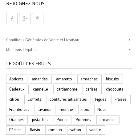
REJOIGNEZ-NOUS
Conditions Générales de Vente et Livraison
Mentions Légales
LE GOÛT DES FRUITS
Abricots
amandes
amaretto
armagnac
biscuits
Cadeaux
cannelle
cardamome
cerises
chocolats
citron
Coffrets
confitures artisanales
Figues
Fraises
Framboises
lavande
menthe
noix
Noël
Oranges
pistaches
Poires
Pommes
provence
Pêches
Raisin
romarin
safran
vanille